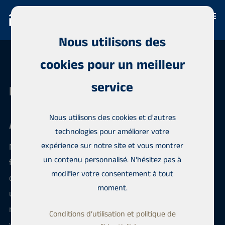
Nous utilisons des
cookies pour un meilleur
service
Habita Vaasa
Nous utilisons des cookies et d'autres
Acheter une propriété à Vaasa
technologies pour améliorer votre
expérience sur notre site et vous montrer
Nous avons un registre complet des propriétés à la
un contenu personnalisé. N'hésitez pas à
fois localement et globalement, et ajoutons
modifier votre consentement à tout
quotidiennement de nouvelles maisons. Vous aurez
moment.
un représentant qui vous présentera le meilleur
mélange de maisons potentielles et organisera les
Conditions d’utilisation et politique de