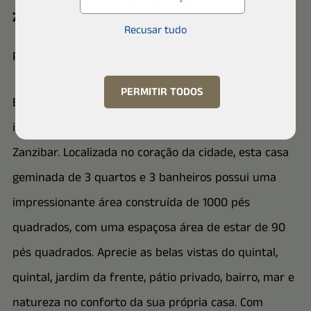
Zanzibar Tanzania, Zanzibar
Recusar tudo
Propriedade aconchegante
PERMITIR TODOS
Experimente o máximo em conforto e luxo nesta
impressionante casa nova em construção em
Zanzibar. Localizada no coração da cidade, esta casa
geminada de 3 quartos e 3 banheiros possui uma
impressionante área construída de 1000 pés
quadrados, com uma espaçosa área de estar de 90
pés quadrados. Aprecie as belas vistas do quintal,
quintal, jardim da frente, pátio privado, bairro, mar e
natureza no conforto da sua própria casa. Com