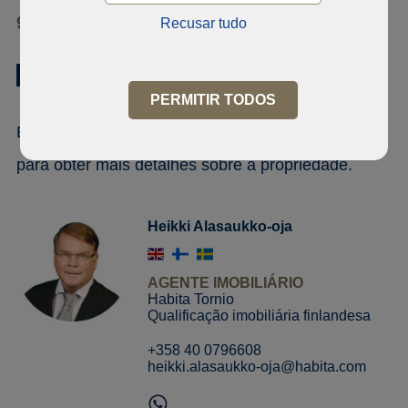
95400 Tornio
Recusar tudo
PERMITIR TODOS
Entre em contato com o representante de vendas
para obter mais detalhes sobre a propriedade.
Heikki Alasaukko-oja
AGENTE IMOBILIÁRIO
Habita Tornio
Qualificação imobiliária finlandesa
+358 40 0796608
heikki.alasaukko-oja@habita.com