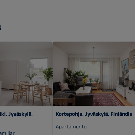
s
i, Jyväskylä,
Kortepohja, Jyväskylä, Finlândia
Apartamento
amiliar