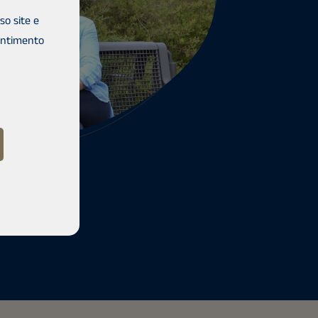
o site e
entimento