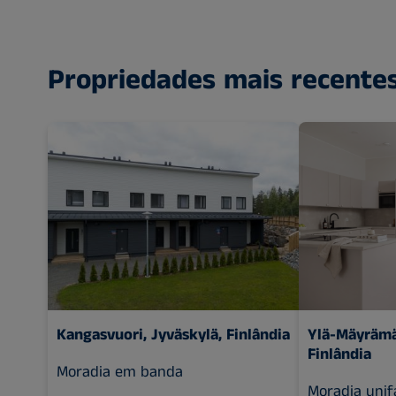
Propriedades mais recente
Kangasvuori, Jyväskylä, Finlândia
Ylä-Mäyrämäk
Finlândia
Moradia em banda
Moradia unif