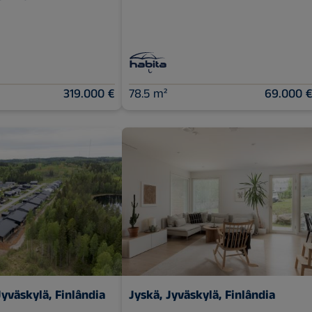
319.000 €
78.5 m²
69.000 
yväskylä, Finlândia
Jyskä, Jyväskylä, Finlândia