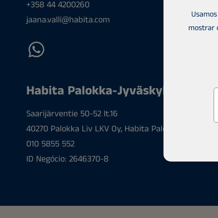
+358 44 4200260
Usamos 
jaana.valli@habita.com
mostrar 
Habita Palokka-Jyväskylä
Saarijärventie 50-52 lt.16
40270 Palokka Liv LKV Oy, Habita Palokka-Jyväskyl
010 5855 552
ID Negócio: 2646370-8