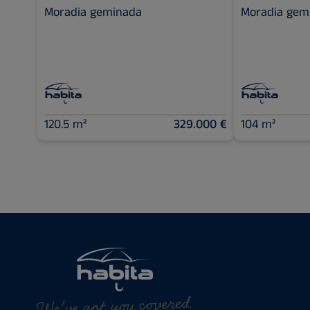
Moradia geminada
Moradia gem
120.5 m²
329.000 €
104 m²
We've got you covered.