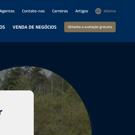
Agentes
Contate-nos
Carreiras
Artigos
Idioma
IOS
VENDA DE NEGÓCIOS
Obtenha a avaliação gratuita
r