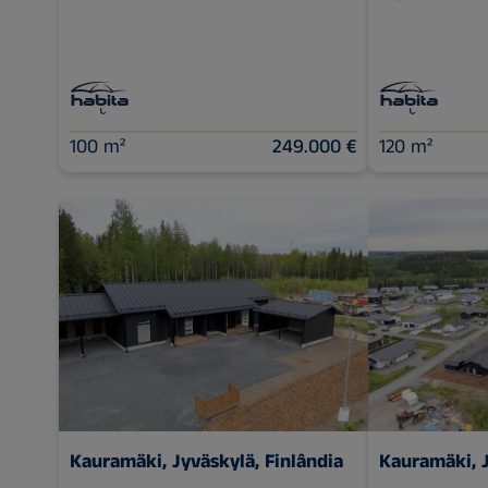
100 m²
249.000 €
120 m²
Kauramäki, Jyväskylä, Finlândia
Kauramäki, J