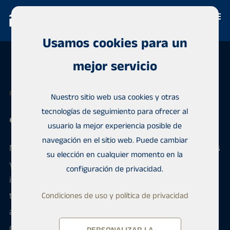
Usamos cookies para un
mejor servicio
PÓNGASE EN CONTACTO CON HABITA
Nuestro sitio web usa cookies y otras
tecnologías de seguimiento para ofrecer al
¿Cómo podemos ayudarle?
usuario la mejor experiencia posible de
navegación en el sitio web. Puede cambiar
Nos interesa saber lo que opina de nuestros servicios
su elección en cualquier momento en la
y prácticas. Háganos llegar sus comentarios
configuración de privacidad.
inmediatamente. El equipo gestor de Habita revisará
todos los comentarios y se pondrá en contacto lo
Condiciones de uso y política de privacidad
antes posible. Valoramos enormemente sus
comentarios ya que nos esforzamos por mejorar