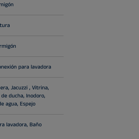
rmigón
ntura
ormigón
onexión para lavadora
ra, Jacuzzi , Vitrina,
 de ducha, Inodoro,
de agua, Espejo
ra lavadora, Baño