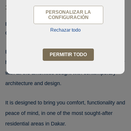
10 700 Point E
PERSONALIZAR LA
CONFIGURACIÓN
Beautiful apartment in the Residence
Rechazar todo
Olympic
Beautiful Apartment in the OLYMPIC Residence of
PERMITIR TODO
high standing and luxury, located at Point E - Dakar
with all the amenities sought with contemporary
architecture and design.
It is designed to bring you comfort, functionality and
peace of mind, in one of the most sought-after
residential areas in Dakar.