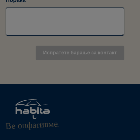
Порака
Ве опфативме.