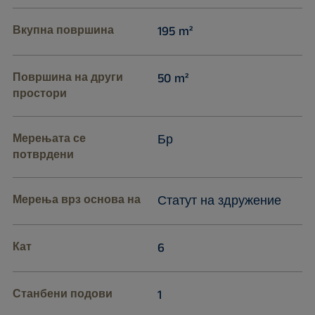
Вкупна површина
195 m²
Површина на други
50 m²
простори
Мерењата се
Бр
потврдени
Мерења врз основа на
Статут на здружение
Кат
6
Станбени подови
1