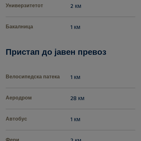
Универзитетот
2 км
Бакалница
1 км
Пристап до јавен превоз
Велосипедска патека
1 км
Аеродром
28 км
Автобус
1 км
Фери
2 км