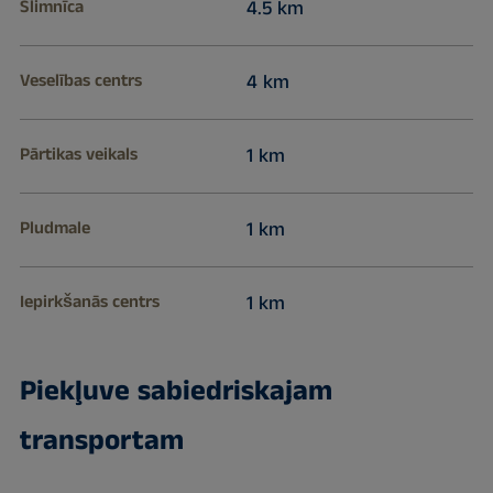
Slimnīca
4.5 km
Veselības centrs
4 km
Pārtikas veikals
1 km
Pludmale
1 km
Iepirkšanās centrs
1 km
Piekļuve sabiedriskajam
transportam