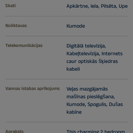
Skati
Apkārtne, Iela, Pilsēta, Upe
Noliktavas
Kumode
Telekomunikācijas
Digitālā televīzija,
Kabeļtelevīzija, Internets
caur optiskās šķiedras
kabeli
Vannas istabas aprīkojums
Veļas mazgājamās
mašīnas pieslēgšana,
Kumode, Spogulis, Dušas
kabīne
Apraksts
This charming 2 bedroom