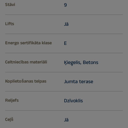
Stāvi
9
Lifts
Jā
Energo sertifikāta klase
E
Celtniecības materiāli
Ķieģelis, Betons
Koplietošanas telpas
Jumta terase
Reljefs
Dzīvoklis
Ceļš
Jā