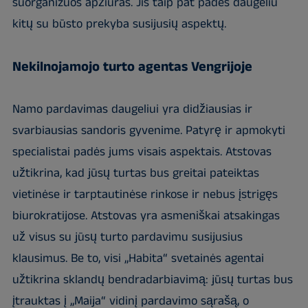
suorganizuos apžiūras. Jis taip pat padės daugeliu
kitų su būsto prekyba susijusių aspektų.
Nekilnojamojo turto agentas Vengrijoje
Namo pardavimas daugeliui yra didžiausias ir
svarbiausias sandoris gyvenime. Patyrę ir apmokyti
specialistai padės jums visais aspektais. Atstovas
užtikrina, kad jūsų turtas bus greitai pateiktas
vietinėse ir tarptautinėse rinkose ir nebus įstrigęs
biurokratijose. Atstovas yra asmeniškai atsakingas
už visus su jūsų turto pardavimu susijusius
klausimus. Be to, visi „Habita“ svetainės agentai
užtikrina sklandų bendradarbiavimą: jūsų turtas bus
įtrauktas į „Maija“ vidinį pardavimo sąrašą, o