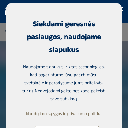
Siekdami geresnės
SUOMIJA
TAILANDAS
SENEGALAS
NIGERIJA
DOMINI
paslaugos, naudojame
slapukus
Naudojame slapukus ir kitas technologijas,
kad pagerintume jūsų patirtį mūsų
svetainėje ir parodytume jums pritaikytą
turinį. Nedvejodami galite bet kada pakeisti
savo sutikimą.
Naudojimo sąlygos ir privatumo politika