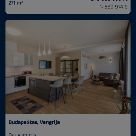
271 m²
≈ 689 974 €
Budapeštas, Vengrija
Daugiabutis