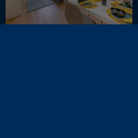
Budapeštas, Vengrija
Daugiabutis
Prabangi renovuota buto su vaizdu į parką Budap...
85 500 000 Ft
52 m²
≈ 236 066 €