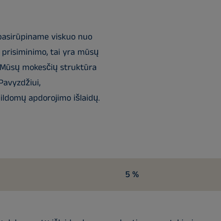
 pasirūpiname viskuo nuo
ų prisiminimo, tai yra mūsų
 Mūsų mokesčių struktūra
Pavyzdžiui,
ildomų apdorojimo išlaidų.
5 %