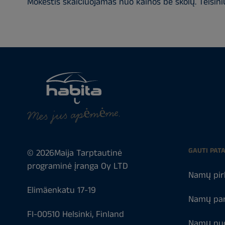
Mokestis skaičiuojamas nuo kainos be skolų. Teisi
Mes jus apėmėme.
GAUTI PAT
© 2026Maija Tarptautinė
programinė įranga Oy LTD
Namų pir
Elimäenkatu 17-19
Namų pa
FI-00510 Helsinki, Finland
Namų nu