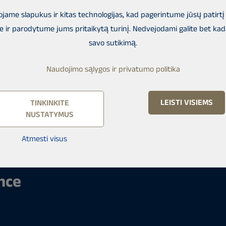
rator in real estate
jame slapukus ir kitas technologijas, kad pagerintume jūsų patirt
d property brokerage.
e ir parodytume jums pritaikytą turinį. Nedvejodami galite bet kad
lso in other parts of the
savo sutikimą.
Naudojimo sąlygos ir privatumo politika
ntee that our
ctions. Our fine tuned
LEISTI VISIEMS
TINKINKITE
o all franchisees.
NUSTATYMUS
Atmesti visus
nce