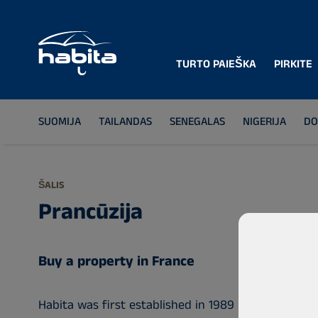
TURTO PAIEŠKA
PIRKITE
SUOMIJA
TAILANDAS
SENEGALAS
NIGERIJA
DO
ŠALIS
Prancūzija
Buy a property in France
Habita was first established in 1989 in the country