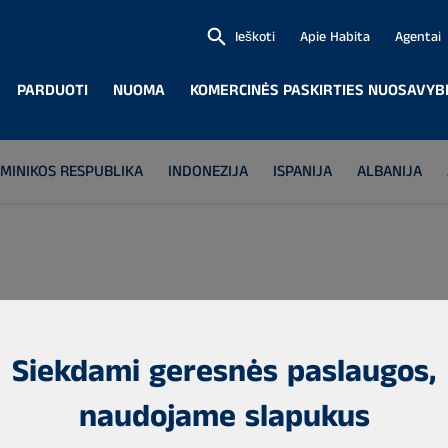
Ieškoti
Apie Habita
Agentai
PARDUOTI
NUOMA
KOMERCINĖS PASKIRTIES NUOSAVYB
MINIKOS RESPUBLIKA
INDONEZIJA
ISPANIJA
ALBANIJA
Siekdami geresnės paslaugos,
naudojame slapukus
 of Finland in northern