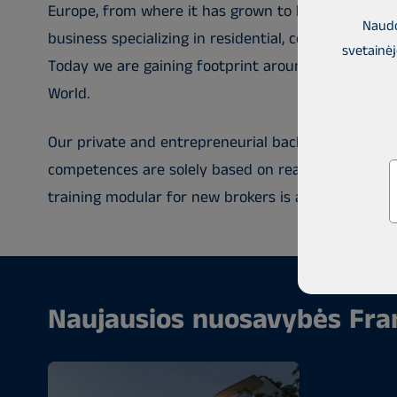
Europe, from where it has grown to be a global ope
Naudo
business specializing in residential, commercial an
svetainėj
Today we are gaining footprint around Europe and a
World.
Our private and entrepreneurial background guara
competences are solely based on real estate transa
training modular for new brokers is also available t
Naujausios nuosavybės Fra