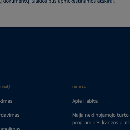
nių dokumentų išlaidos bus apmokestinamos atskirai.
ARIMŲ
HABITA
kimas
Apie Habita
rdavimas
Maija nekilnojamojo turto
programinės įrangos plat
omojimas