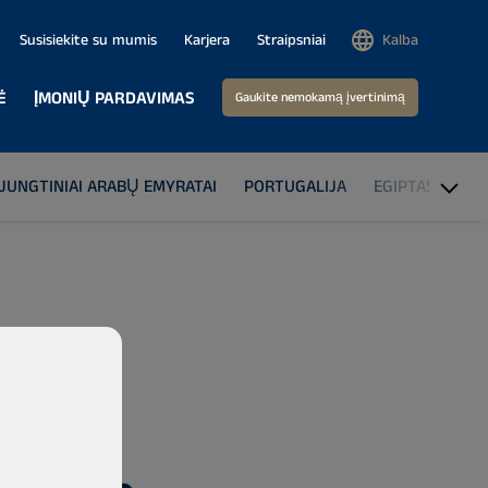
Susisiekite su mumis
Karjera
Straipsniai
Kalba
Ė
ĮMONIŲ PARDAVIMAS
Gaukite nemokamą įvertinimą
JUNGTINIAI ARABŲ EMYRATAI
PORTUGALIJA
EGIPTAS
TU