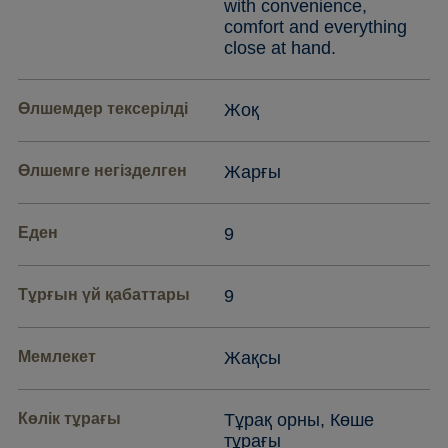
with convenience,
comfort and everything
close at hand.
Өлшемдер тексерілді
Жоқ
Өлшемге негізделген
Жарғы
Еден
9
Тұрғын үй қабаттары
9
Мемлекет
Жақсы
Көлік тұрағы
Тұрақ орны, Көше
тұрағы