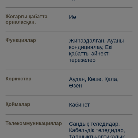
Жоғарғы қабатта
Иә
орналасқан.
Функциялар
Жиһаздалған, Ауаны
кондициялау, Екі
қабатты әйнекті
терезелер
Көріністер
Аудан, Көше, Қала,
Өзен
Қоймалар
Кабинет
Телекоммуникациялар
Сандық теледидар,
Кабельдік теледидар,
Талшықты-оптикалық