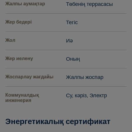
Жалпы аумақтар
Төбенің террасасы
Жер бедері
Тегіс
Жол
Иә
Жер иелену
Оның
Жоспарлау жағдайы
Жалпы жоспар
Коммуналдық
Су, кәріз, Электр
инженерия
Энергетикалық сертификат