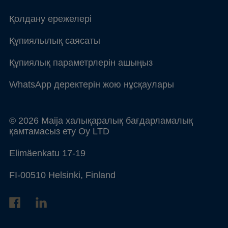
Қолдану ережелері
Құпиялылық саясаты
Құпиялық параметрлерін ашыңыз
WhatsApp деректерін жою нұсқаулары
© 2026 Maija халықаралық бағдарламалық
қамтамасыз ету Oy LTD
Elimäenkatu 17-19
FI-00510 Helsinki, Finland