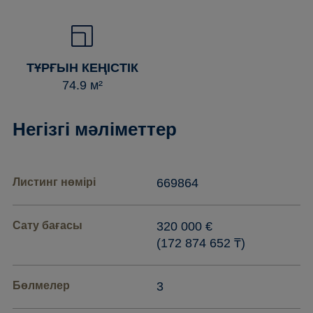
ТҰРҒЫН КЕҢІСТІК
74.9 м²
Негізгі мәліметтер
Листинг нөмірі
669864
Сату бағасы
320 000 €
(172 874 652 ₸)
Бөлмелер
3