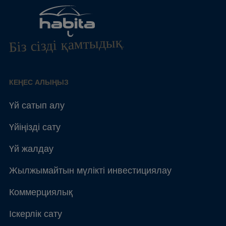
Біз сізді қамтыдық.
КЕҢЕС АЛЫҢЫЗ
Үй сатып алу
Үйіңізді сату
Үй жалдау
Жылжымайтын мүлікті инвестициялау
Коммерциялық
Іскерлік сату