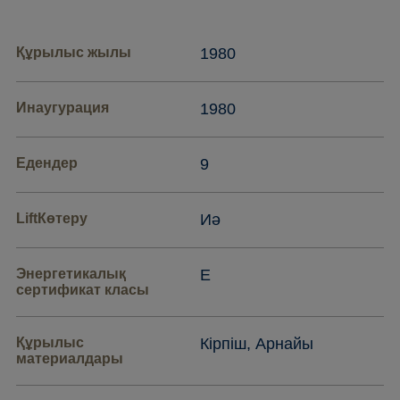
Құрылыс жылы
1980
Инаугурация
1980
Едендер
9
LiftКөтеру
Иә
Энергетикалық
E
сертификат класы
Құрылыс
Кірпіш, Арнайы
материалдары