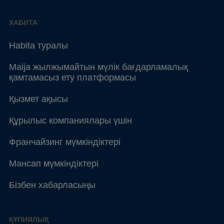
ХАБИТА
Habita туралы
Maija жылжымайтын мүлік бағдарламалық
қамтамасыз ету платформасы
Қызмет ақысы
Құрылыс компаниялары үшін
Франчайзинг мүмкіндіктері
Мансап мүмкіндіктері
Бізбен хабарласыңы
ҚҰПИЯЛЫҚ