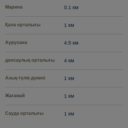
Марина
0.1 км
Қала орталығы
1 км
Аурухана
4.5 км
денсаулық орталығы
4 км
Азық-түлік дүкені
1 км
Жағажай
1 км
Сауда орталығы
1 км