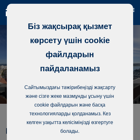
Біз жақсырақ қызмет
көрсету үшін cookie
файлдарын
пайдаланамыз
Сайтымыздағы тәжірибеңізді жақсарту
және сізге жеке мазмұнды ұсыну үшін
cookie файлдарын және басқа
технологияларды қолданамыз. Кез
келген уақытта келісіміңізді өзгертуге
Кондоминиум, Rua D Carlos e
болады.