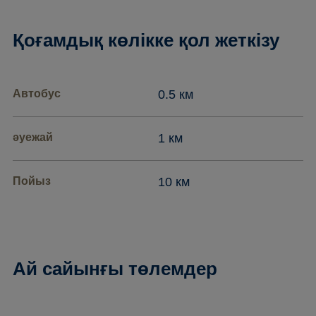
Қоғамдық көлікке қол жеткізу
Автобус
0.5 км
әуежай
1 км
Пойыз
10 км
Ай сайынғы төлемдер