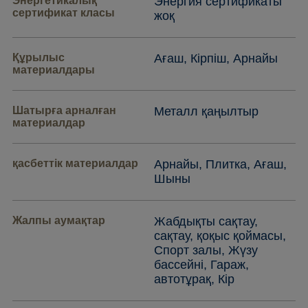
Энергетикалық
Энергия сертификаты
сертификат класы
жоқ
Құрылыс
Ағаш, Кірпіш, Арнайы
материалдары
Шатырға арналған
Металл қаңылтыр
материалдар
қасбеттік материалдар
Арнайы, Плитка, Ағаш,
Шыны
Жалпы аумақтар
Жабдықты сақтау,
сақтау, қоқыс қоймасы,
Спорт залы, Жүзу
бассейні, Гараж,
автотұрақ, Кір