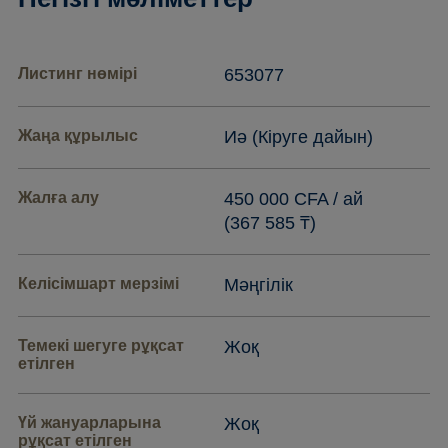
Листинг нөмірі
653077
Жаңа құрылыс
Иә (Кіруге дайын)
Жалға алу
450 000 CFA / ай
(367 585 ₸)
Келісімшарт мерзімі
Мәңгілік
Темекі шегуге рұқсат
Жоқ
етілген
Үй жануарларына
Жоқ
рұқсат етілген