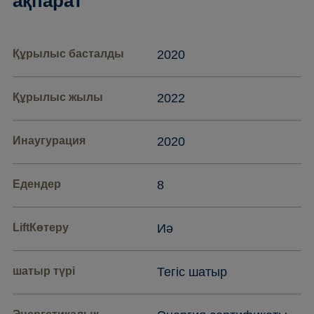
ақпарат
Құрылыс басталды
2020
Құрылыс жылы
2022
Инаугурация
2020
Едендер
8
LiftКөтеру
Иә
шатыр түрі
Тегіс шатыр