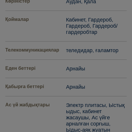
Көріністер
Аудан, Қала
Қоймалар
Кабинет, Гардероб,
Гардероб, Гардероб/
гардеробтар
Телекоммуникациялар
теледидар, ғаламтор
Еден беттері
Арнайы
Қабырға беттері
Арнайы
Ас үй жабдықтары
Электр плитасы, Ыстық
ыдыс, кабинет
жасаушы, Ас үйге
арналған сорғыш,
Ыдыс-аяқ жуатын