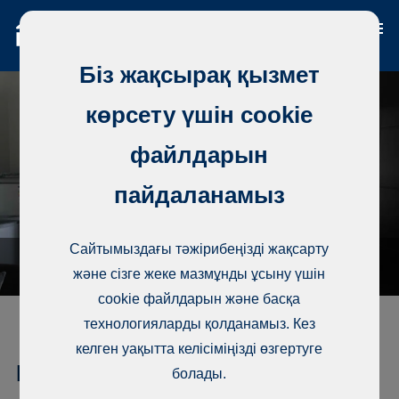
Біз жақсырақ қызмет
көрсету үшін cookie
файлдарын
пайдаланамыз
Сайтымыздағы тәжірибеңізді жақсарту
және сізге жеке мазмұнды ұсыну үшін
cookie файлдарын және басқа
технологияларды қолданамыз. Кез
келген уақытта келісіміңізді өзгертуге
Кондоминиум, Almadies
болады.