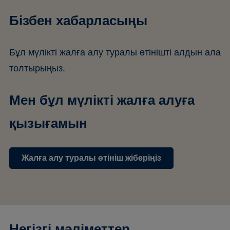
Бізбен хабарласыңы
Бұл мүлікті жалға алу туралы өтінішті алдын ала
толтырыңыз.
Мен бұл мүлікті жалға алуға
қызығамын
Жалға алу туралы өтініш жіберіңіз
Негізгі мәліметтер