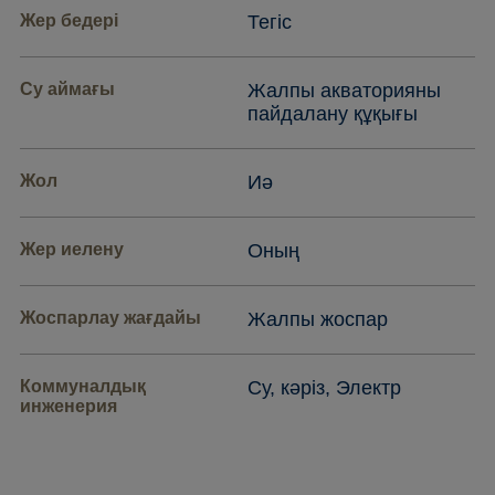
Жер бедері
Тегіс
Су аймағы
Жалпы акваторияны
пайдалану құқығы
Жол
Иә
Жер иелену
Оның
Жоспарлау жағдайы
Жалпы жоспар
Коммуналдық
Су, кәріз, Электр
инженерия