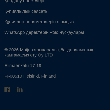
Қолдану ережелері
Құпиялылық саясаты
Құпиялық параметрлерін ашыңыз
WhatsApp деректерін жою нұсқаулары
© 2026 Maija халықаралық бағдарламалық
қамтамасыз ету Oy LTD
Elimäenkatu 17-19
FI-00510 Helsinki, Finland