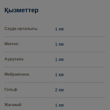
Қызметтер
Сауда орталығы
1 км
Мектеп
1 км
Аурухана
1 км
Мейрамхана
1 км
Гольф
2 км
Жағажай
1 км