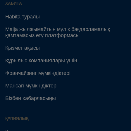
ХАБИТА
Habita туралы
Maija жылжымайтын мүлік бағдарламалық
қамтамасыз ету платформасы
Қызмет ақысы
Құрылыс компаниялары үшін
Франчайзинг мүмкіндіктері
Мансап мүмкіндіктері
Бізбен хабарласыңы
ҚҰПИЯЛЫҚ