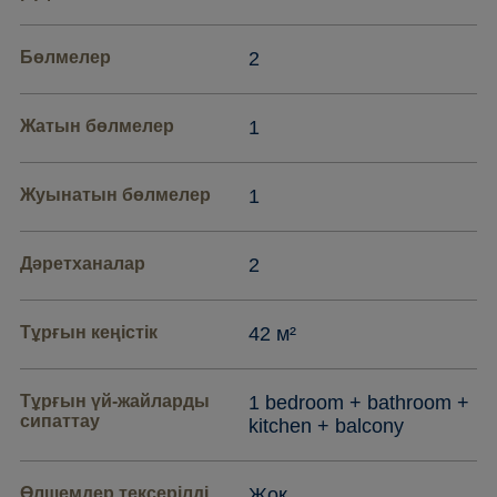
Бөлмелер
2
Жатын бөлмелер
1
Жуынатын бөлмелер
1
Дәретханалар
2
Тұрғын кеңістік
42 м²
Тұрғын үй-жайларды
1 bedroom + bathroom +
сипаттау
kitchen + balcony
Өлшемдер тексерілді
Жоқ