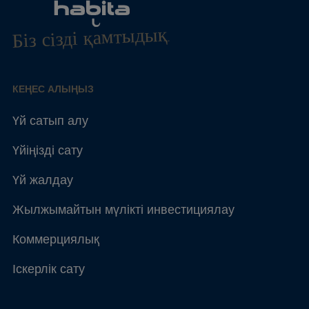
Біз сізді қамтыдық.
КЕҢЕС АЛЫҢЫЗ
Үй сатып алу
Үйіңізді сату
Үй жалдау
Жылжымайтын мүлікті инвестициялау
Коммерциялық
Іскерлік сату