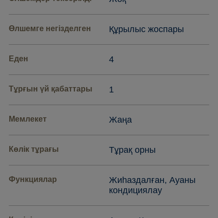
Өлшемге негізделген
Құрылыс жоспары
Еден
4
Тұрғын үй қабаттары
1
Мемлекет
Жаңа
Көлік тұрағы
Тұрақ орны
Функциялар
Жиһаздалған, Ауаны
кондициялау