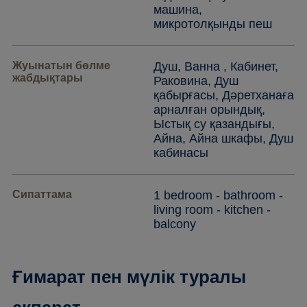
машина,
микротолқынды пеш
Жуынатын бөлме
Душ, Ванна , Кабинет,
жабдықтары
Раковина, Душ
қабырғасы, Дәретханаға
арналған орындық,
Ыстық су қазандығы,
Айна, Айна шкафы, Душ
кабинасы
Сипаттама
1 bedroom - bathroom -
living room - kitchen -
balcony
Ғимарат пен мүлік туралы