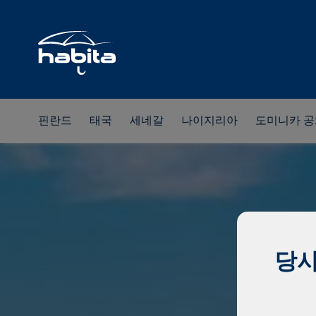
핀란드
태국
세네갈
나이지리아
도미니카 
당사