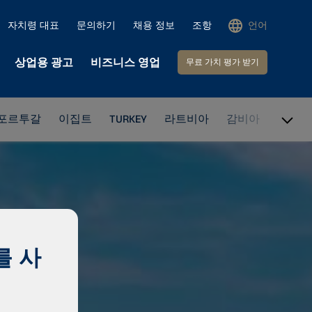
자치령 대표
문의하기
채용 정보
조항
언어
상업용 광고
비즈니스 영업
무료 가치 평가 받기
포르투갈
이집트
TURKEY
라트비아
감비아
그리스
를 사