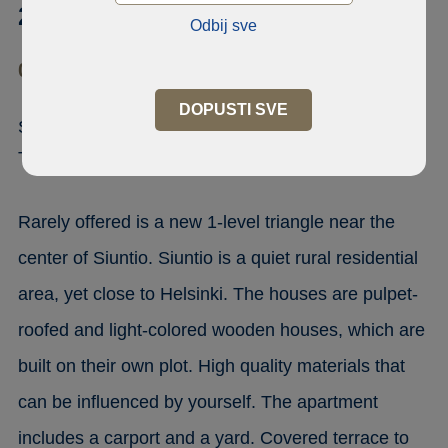
2
Odbij sve
02580 Siuntio, Asemankulma
DOPUSTI SVE
SIUNTIO NEW SINGLE-LEVEL
TOWNHOUSE 3H
Rarely offered is a new 1-level triangle near the
center of Siuntio. Siuntio is a quiet rural residential
area, yet close to Helsinki. The houses are pulpet-
roofed and light-colored wooden houses, which are
built on their own plot. High quality materials that
can be influenced by yourself. The apartment
includes a carport and a yard. Covered terrace to