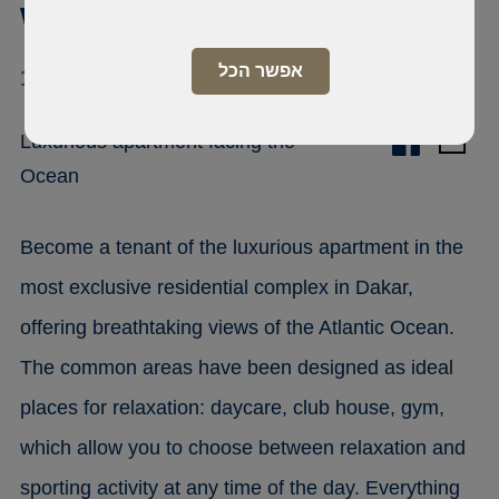
Waterfront, Mermoz
אפשר הכל
11 000 Mermoz
Luxurious apartment facing the
Ocean
Become a tenant of the luxurious apartment in the
most exclusive residential complex in Dakar,
offering breathtaking views of the Atlantic Ocean.
The common areas have been designed as ideal
places for relaxation: daycare, club house, gym,
which allow you to choose between relaxation and
sporting activity at any time of the day. Everything