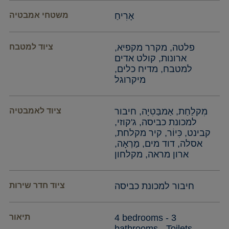
אָרִיחַ
משטחי אמבטיה
פלטה, מקרר מקפיא,
ציוד למטבח
ארונות, קולט אדים
למטבח, מדיח כלים,
מיקרוגל
מִקלַחַת, אַמבַּטִיָה, חיבור
ציוד לאמבטיה
למכונת כביסה, ג'קוזי,
קבינט, כִּיוֹר, קיר מקלחת,
אסלה, דוד מים, מַרְאָה,
ארון מראה, מקלחון
חיבור למכונת כביסה
ציוד חדר שירות
4 bedrooms - 3
תיאור
bathrooms - Toilets -