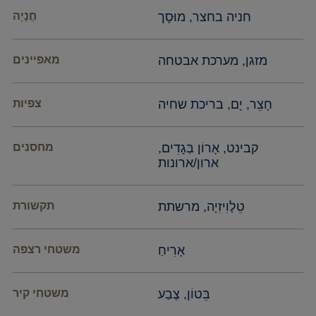
חניה בחצר, מוּסָך
חֲנָיָה
מזגן, מערכת אבטחה
מאפיינים
חָצֵר, יָם, בריכת שחיה
צפיות
קבינט, אָרוֹן בְּגָדִים,
מחסנים
ארון/ארונות
טֵלֶוִיזִיָה, מרשתת
תקשורת
אָרִיחַ
משטחי רצפה
בֵּטוֹן, צֶבַע
משטחי קיר