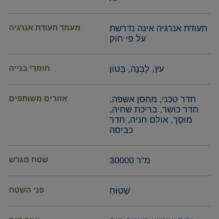
תעודת אנרגיה אינה נדרשת
מעמד תעודת אנרגיה
על פי חוק
עץ, לְבֵנָה, בֵּטוֹן
חומרי בנייה
חדר טכני, מחסן אשפה,
אזורים משותפים
חדר כושר, בריכת שחיה,
מוּסָך, אולם חניה, חדר
כביסה
30000 מ"ר
שטח מגרש
שָׁטוּחַ
פְּנֵי הַשֵׁטַח