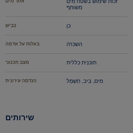
זכות שימוש בשטח מים
אזור מים
משותף
כן
כְּבִישׁ
השכרה
בעלות על אדמה
תוכנית כללית
מצב תכנוני
מים, בִּיב, חַשְׁמַל
הנדסה עירונית
שירותים