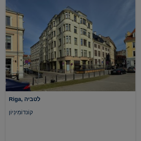
Riga, לטביה
קוֹנדוֹמִינִיוֹן