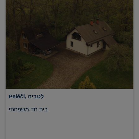
Pelēči, לטביה
בית חד-משפחתי