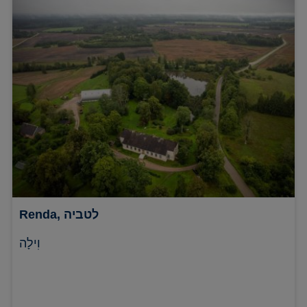
Renda, לטביה
וִילָה