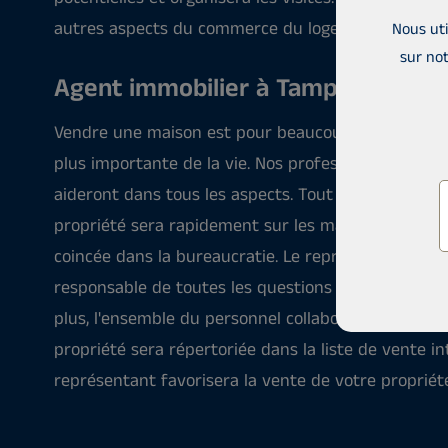
autres aspects du commerce du logement.
Nous uti
sur not
Agent immobilier à Tampere
Vendre une maison est pour beaucoup la transactio
plus importante de la vie. Nos professionnels exp
aideront dans tous les aspects. Tout d'abord, nous
propriété sera rapidement sur les marchés locaux 
coincée dans la bureaucratie. Le représentant est
responsable de toutes les questions liées à la vent
plus, l'ensemble du personnel collabore de manière
propriété sera répertoriée dans la liste de vente i
représentant favorisera la vente de votre propriét