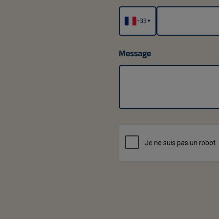
+33
▾
Message