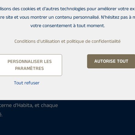
lisons des cookies et d'autres technologies pour améliorer votre e
re site et vous montrer un contenu personnalisé. N'hésitez pas à 
votre consentement à tout moment.
n la plus importante et la
Conditions d’utilisation et politique de confidentialité
érimentés et formés vous
 nous assurerons que votre
AUTORISE TOUT
PERSONNALISER LES
et internationaux - et non
PARAMÈTRES
 personnellement
Tout refuser
e de votre propriété. De
 transparente : votre
nterne d'Habita, et chaque
é.