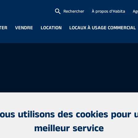
Rechercher
À propos d'Habita
Ag
TER
VENDRE
LOCATION
LOCAUX À USAGE COMMERCIAL
 fois localement et
ous utilisons des cookies pour 
elles maisons. Vous aurez
meilleur service
mélange de maisons
galement dans de nombreux