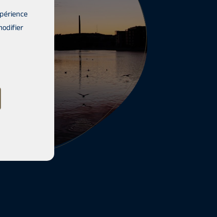
xpérience
modifier