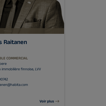
 Raitanen
BLE COMMERCIAL
pere
n immobilière finnoise, LVV
00742
tanen@habita.com
Voir plus