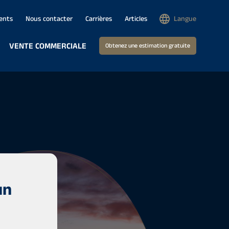
ents
Nous contacter
Carrières
Articles
Langue
VENTE COMMERCIALE
Obtenez une estimation gratuite
un