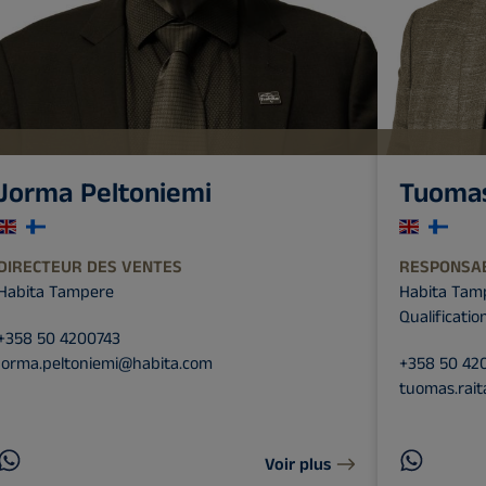
Jorma Peltoniemi
Tuomas
DIRECTEUR DES VENTES
RESPONSA
Habita Tampere
Habita Tam
Qualificatio
+358 50 4200743
jorma.peltoniemi@habita.com
+358 50 42
tuomas.rai
Voir plus