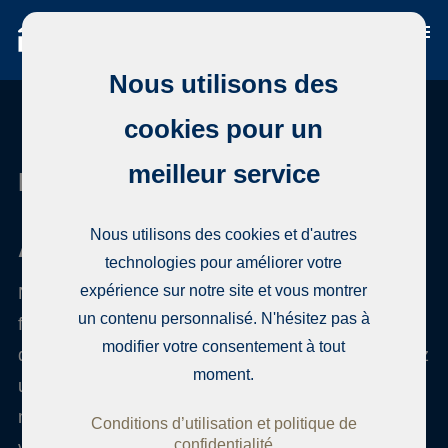
Nous utilisons des
cookies pour un
meilleur service
Habita Vaasa
Nous utilisons des cookies et d'autres
Acheter une propriété à Vaasa
technologies pour améliorer votre
expérience sur notre site et vous montrer
Nous avons un registre complet des propriétés à la
un contenu personnalisé. N'hésitez pas à
fois localement et globalement, et ajoutons
modifier votre consentement à tout
quotidiennement de nouvelles maisons. Vous aurez
moment.
un représentant qui vous présentera le meilleur
mélange de maisons potentielles et organisera les
Conditions d’utilisation et politique de
confidentialité