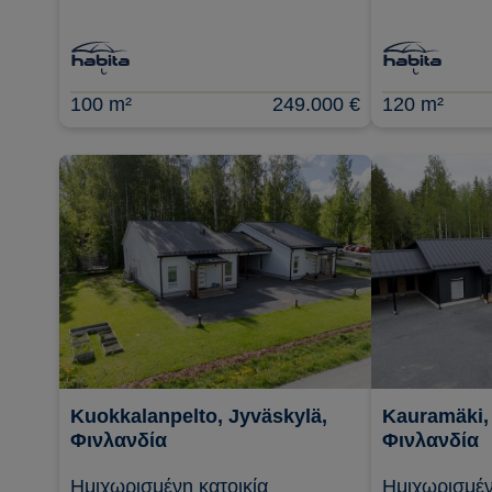
100 m²
249.000 €
120 m²
Kuokkalanpelto, Jyväskylä,
Kauramäki,
Φινλανδία
Φινλανδία
Ημιχωρισμένη κατοικία
Ημιχωρισμέν