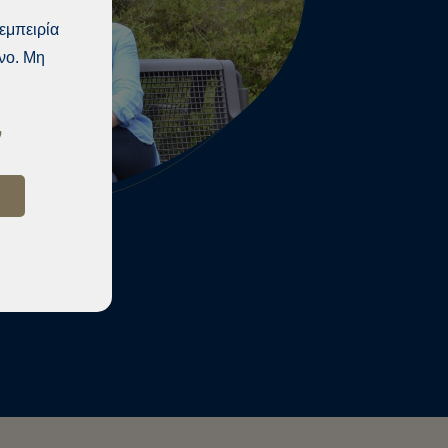
εμπειρία
ενο. Μη
ν
Α