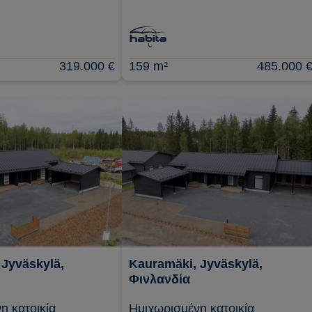
319.000 €
159 m²
485.000 
 Jyväskylä,
Kauramäki, Jyväskylä,
Φινλανδία
η κατοικία
Ημιχωρισμένη κατοικία