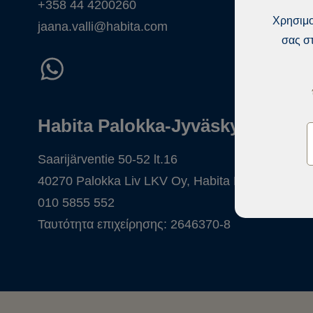
+358 44 4200260
Χρησιμο
jaana.valli@habita.com
σας στ
Habita Palokka-Jyväskylä
Saarijärventie 50-52 lt.16
40270 Palokka Liv LKV Oy, Habita Palokka-Jyväs
010 5855 552
Ταυτότητα επιχείρησης: 2646370-8