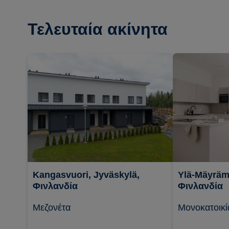
Τελευταία ακίνητα
Kangasvuori, Jyväskylä,
Ylä-Mäyrämä
Φινλανδία
Φινλανδία
Μεζονέτα
Μονοκατοικί