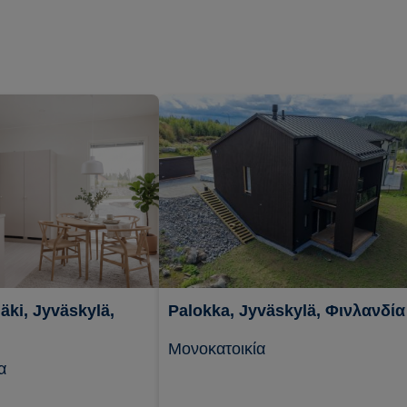
ki, Jyväskylä,
Palokka, Jyväskylä, Φινλανδία
Μονοκατοικία
α