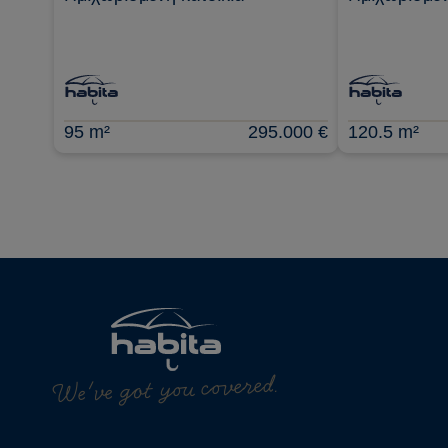
95 m²
295.000 €
120.5 m²
We've got you covered.