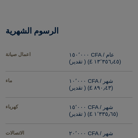
الرسوم الشهرية
١٥٠٬٠٠٠ CFA / عام
اعمال صيانة
(١٣٬٣٥٦٫٤٥ £) ( تقدير)
١٠٬٠٠٠ CFA / شهر
ماء
(٨٩٠٫٤٣ £) ( تقدير)
١٥٬٠٠٠ CFA / شهر
كهرباء
(١٬٣٣٥٫٦٥ £) ( تقدير)
٢٠٬٠٠٠ CFA / شهر
الاتصالات