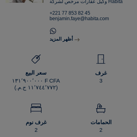
وكيل عقارات مرخص لشركة Habita
+221 77 853 82 45
benjamin.faye@habita.com
أظهر المزيد
سعر البيع
غرف
‏١٣١٬٩٠٠٬٠٠٠ F CFA
3
(‏١١٬٧٤٤٬٧٧٢ ج.م.‏)
غرف نوم
الحمامات
2
2