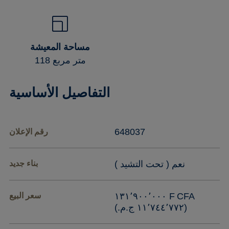
مساحة المعيشة
118 متر مربع
التفاصيل الأساسية
648037
رقم الإعلان
نعم ( تحت التشيد )
بناء جديد
‏١٣١٬٩٠٠٬٠٠٠ F CFA
سعر البيع
(‏١١٬٧٤٤٬٧٧٢ ج.م.‏)