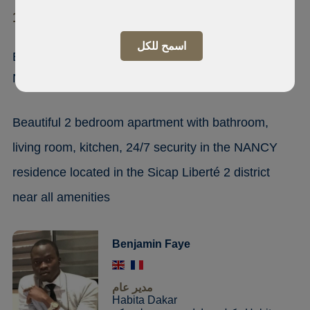
11 000 Liberté 1
اسمح للكل
Beautiful 2 bedroom apartment in the
NANCY residen
Beautiful 2 bedroom apartment with bathroom,
living room, kitchen, 24/7 security in the NANCY
residence located in the Sicap Liberté 2 district
near all amenities
Benjamin Faye
مدير عام
Habita Dakar