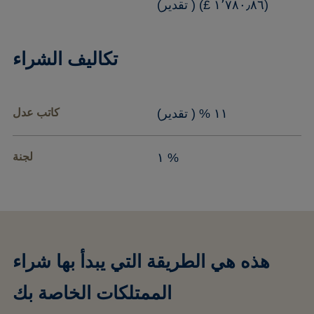
(١٬٧٨٠٫٨٦ £) ( تقدير)
تكاليف الشراء
١١ % ( تقدير)
كاتب عدل
١ %
لجنة
هذه هي الطريقة التي يبدأ بها شراء
الممتلكات الخاصة بك