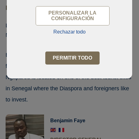
Ngaparou
PERSONALIZAR LA
CONFIGURACIÓN
Land of 600 sqm/m² for sale in
Rechazar todo
Ngaparou
Buy a plot of land of 600 sqm/m², paper bail, 200 m
PERMITIR TODO
from the beach in Ngaparou, Mbour, Senegal.
Ngaparou is located on one of the best tourist sites
in Senegal where the Diaspora and foreigners like
to invest.
Benjamin Faye