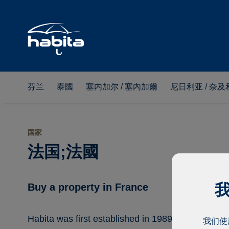
芬兰
泰國
塞内加尔 / 塞內加爾
尼日利亚 / 奈及
国家
法国;法國
我
Buy a property in France
Habita was first established in 1989 in the country
我们使