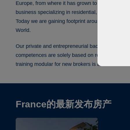
Europe, from where it has grown to be a global op
business specializing in residential, commercial 
Today we are gaining footprint around Europe and 
World.
Our private and entrepreneurial background guara
competences are solely based on real estate tran
training modular for new brokers is also available 
France的最新发布房产