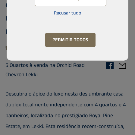
detached duplexRoyal Pine Estate,
Recusar tudo
Ochid Road, Ikota, Lagos State,
Nigeria.
PERMITIR TODOS
105102 Lekki phase1, Lekki
5 Quartos à venda na Orchid Road
Chevron Lekki
Descubra o ápice do luxo nesta deslumbrante casa
duplex totalmente independente com 4 quartos e 4
banheiros, localizada no prestigiado Royal Pine
Estate, em Lekki. Esta residência recém-construída,