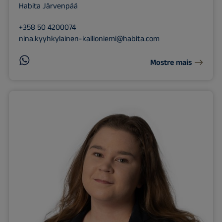
Habita Järvenpää
+358 50 4200074
nina.kyyhkylainen-kallioniemi@habita.com
Mostre mais