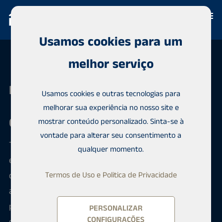
Usamos cookies para um
melhor serviço
Habita Järvenpää
Usamos cookies e outras tecnologias para
melhorar sua experiência no nosso site e
Compre um imóvel em Järvenpää
mostrar conteúdo personalizado. Sinta-se à
vontade para alterar seu consentimento a
Temos um registro abrangente de propriedades local
qualquer momento.
e globalmente e adicionamos novas casas
diariamente. Você receberá um representante que
Termos de Uso e Politica de Privacidade
apresentará a melhor combinação de casas em
potencial e organizará as visitas. Ele também ajudará
PERSONALIZAR
CONFIGURAÇÕES