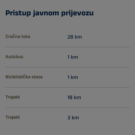
Pristup javnom prijevozu
Zračna luka
28 km
Autobus
1 km
Biciklistička staza
1 km
Trajekt
18 km
Trajekt
3 km