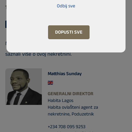
Odbij sve
105102 Lekki phase1, Lekki
DOPUSTI SVE
Molim kontaktirajte prodajnog predstavnika da biste
saznali više o ovoj nekretnini.
Matthias Sunday
GENERALNI DIREKTOR
Habita Lagos
Habita ovlašteni agent za
nekretnine, Poduzetnik
+234 708 095 9253