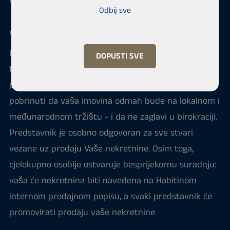
mnogim drugim aspektima stambene trgovine.
Odbij sve
Agent za nekretnine u Dakaru
Prodaja kuće za mnoge je najveća i najvažnija
DOPUSTI SVE
transakcija u životu. Naši iskusni i obučeni stručnjaci
pomoći će Vam u svim aspektima. Prvo ćemo se
pobrinuti da vaša imovina odmah bude na lokalnom i
međunarodnom tržištu - i da ne zaglavi u birokraciji.
Predstavnik je osobno odgovoran za sve stvari
vezane uz prodaju Vaše nekretnine. Osim toga,
cjelokupno osoblje ostvaruje besprijekornu suradnju:
vaša će nekretnina biti navedena na Habitinom
internom prodajnom popisu, a svaki predstavnik će
promovirati prodaju vaše nekretnine