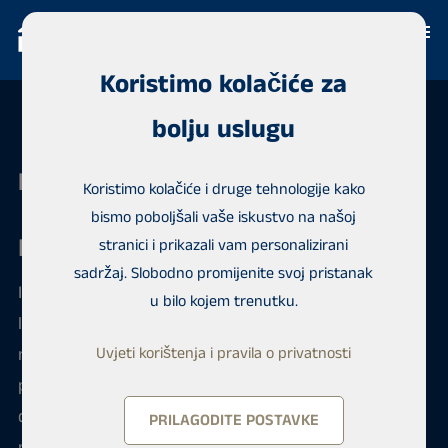
Koristimo kolačiće za
bolju uslugu
Habita Dakar
Koristimo kolačiće i druge tehnologije kako
bismo poboljšali vaše iskustvo na našoj
Kupite nekretninu u Dakaru
stranici i prikazali vam personalizirani
sadržaj. Slobodno promijenite svoj pristanak
Imamo sveobuhvatan registar nekretnina kako
u bilo kojem trenutku.
lokalno tako i globalno, te svakodnevno dodajemo
nove domove. Dobit ćete predstavnika koji će vam
Uvjeti korištenja i pravila o privatnosti
predstaviti najbolju kombinaciju potencijalnih
domova i dogovoriti preglede. Također će pomoći u
PRILAGODITE POSTAVKE