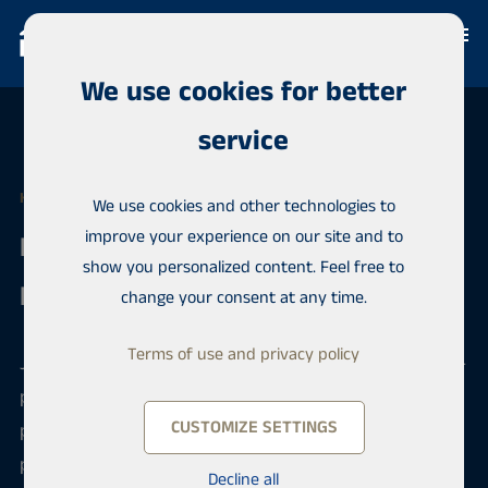
We use cookies for better
service
HABITA MÄNTSÄLÄ
We use cookies and other technologies to
improve your experience on our site and to
Real Estate Agent /
show you personalized content. Feel free to
Kiinteistönvälittäjä, LKV
change your consent at any time.
Terms of use and privacy policy
Jos kiinteistönvälitys on vahvuutesi ja sinulla on LKV-
pätevyys, saatat olla uusi työkaverimme. Meillä
CUSTOMIZE SETTINGS
pääset vaikuttamaan palkkaasi ja työaikoihin. Lisäksi
pidämme huolen ammattitaitosi jatkuvasta
Decline all