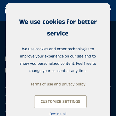
We use cookies for better
service
HABITA KOUVOLA
We use cookies and other technologies to
improve your experience on our site and to
Real Estate Agent /
show you personalized content. Feel free to
Kiinteistönvälittäjä, LKV
change your consent at any time.
Terms of use and privacy policy
Jos kiinteistönvälitys on vahvuutesi ja sinulla on LKV-
pätevyys, saatat olla uusi työkaverimme. Meillä
CUSTOMIZE SETTINGS
pääset vaikuttamaan palkkaasi ja työaikoihin. Lisäksi
pidämme huolen ammattitaitosi jatkuvasta
Decline all