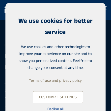
We use cookies for better
service
HABITA KOUVOLA
We use cookies and other technologies to
improve your experience on our site and to
Real Estate Agent /
show you personalized content. Feel free to
Kiinteistönvälittäjä, LKV
change your consent at any time.
Terms of use and privacy policy
Jos kiinteistönvälitys on vahvuutesi ja sinulla on LKV-
pätevyys, saatat olla uusi työkaverimme. Meillä
CUSTOMIZE SETTINGS
pääset vaikuttamaan palkkaasi ja työaikoihin. Lisäksi
pidämme huolen ammattitaitosi jatkuvasta
Decline all