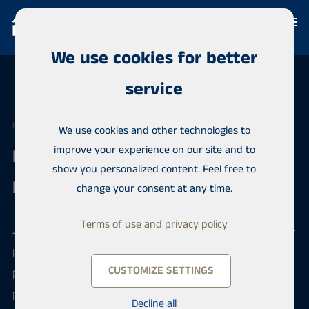
We use cookies for better
service
HABITA KOUVOLA
We use cookies and other technologies to
improve your experience on our site and to
Real Estate Agent /
show you personalized content. Feel free to
Kiinteistönvälittäjä, LKV
change your consent at any time.
Terms of use and privacy policy
Jos kiinteistönvälitys on vahvuutesi ja sinulla on LKV-
pätevyys, saatat olla uusi työkaverimme. Meillä
CUSTOMIZE SETTINGS
pääset vaikuttamaan palkkaasi ja työaikoihin. Lisäksi
pidämme huolen ammattitaitosi jatkuvasta
Decline all