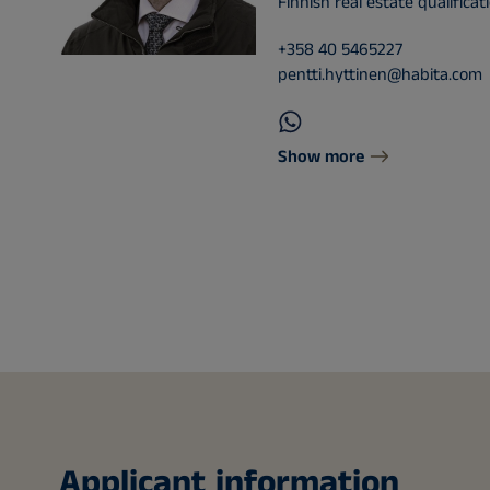
Finnish real estate qualifica
+358 40 5465227
pentti.hyttinen@habita.com
Show more
Applicant information