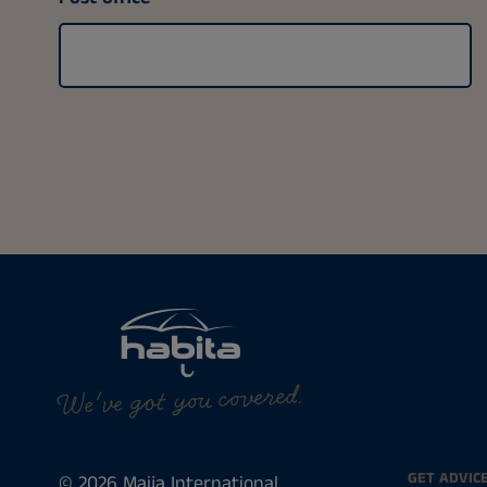
We've got you covered.
GET ADVIC
© 2026 Maija International