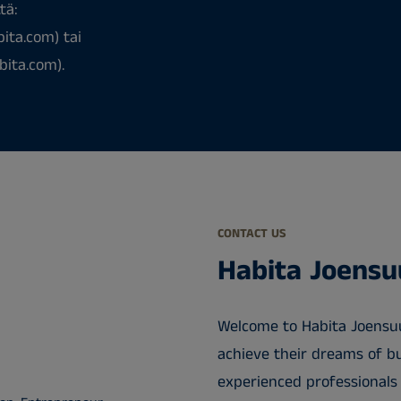
tä:
ita.com) tai
bita.com).
CONTACT US
Habita Joensu
Welcome to Habita Joensuu
achieve their dreams of bu
experienced professionals 