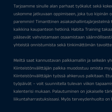
Tarjoamme sinulle alan parhaat työkalut sekä koke
uskomme jatkuvaan oppimiseen, joka tuo kipinän o
paremmin! Timanttinen asiakashallintajärjestelmä t
kaikkina kaupanteon hetkinä. Habita Training taka
pääsevät vahvistamaan osaamistaan säännöllisesti.
yhteistä onnistumista sekä tinkimättömän tavoittee
Meiltä saat kannustavan palkkamallin ja selkeän yh
Kiinteistönvälittäjän palkka muodostuu omista myy
Kiinteistönvälittäjän työssä ahkeruus palkitaan. Et
työpäivät – voit suunnitella tulevan viikon tapaam
kalenterisi mukaan. Palautuminen on jokaiselle tä
liikuntaharrastuksissasi. Myös terveydenhuolto on 