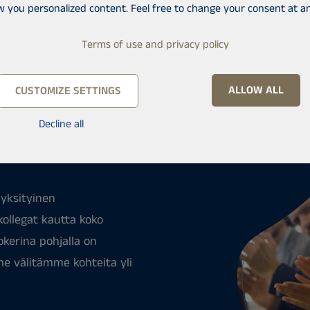
vapaus ja mahdollisuus
w you personalized content. Feel free to change your consent at an
nsuun tiimimme uusi jäsen.
Terms of use and privacy policy
utta. Taustaltasi voit olla
suunnitteleva. Mielellään
ALLOW ALL
CUSTOMIZE SETTINGS
musta. Me koulutamme
Decline all
huolehdimme siitä, että
yksityinen
kollegat kautta koko
kerina pohjalla on
me välitämme kohteita yli