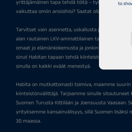
yrittäjämäinen tapa tehdä töitä – työn tekemisen 
to sho
vaikuttaa omiin ansioihisi? Saatat olla meidän Joe
Tarvitset vain asennetta, uskallusta ja halua oppia u
alan rautainen LKV-ammattilainen tai alan vaihtoa 
omaat jo elämänkokemusta ja jonkin alan työkoke
sinut Habitan tapaan tehdä kiinteistönvälitystä ja 
sinulla on kaikki eväät menestyä.
Habita on mutkattomasti toimiva, maamme suurin 
kiinteistönvälittäjä. Tarjoamme sinulle sitoutuneet 
Suomen Turusta Kittilään ja Joensuusta Vaasaan. So
yrityksemme kansainvälisyys, sillä Suomen lisäksi 
30 maassa.