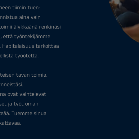
neen tiimin tuen:
nnistua aina vain
oimii älykkäänä renkinäsi
a, että työntekijämme
 Habitalaisuus tarkoittaa
llista työotetta.
teisen tavan toimia.
nneistäsi.
una ovat vaihtelevat
iset ja työt oman
rkeää. Tuemme sinua
kattavaa.