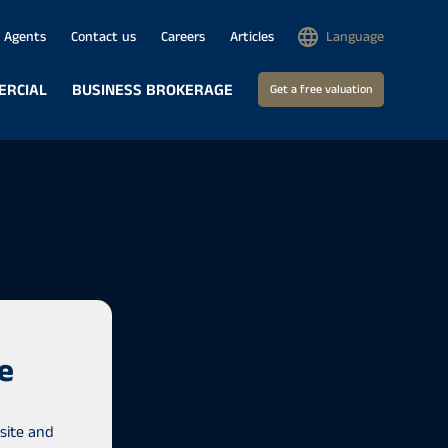
Agents
Contact us
Careers
Articles
Language
ERCIAL
BUSINESS BROKERAGE
Get a free valuation
e
site and