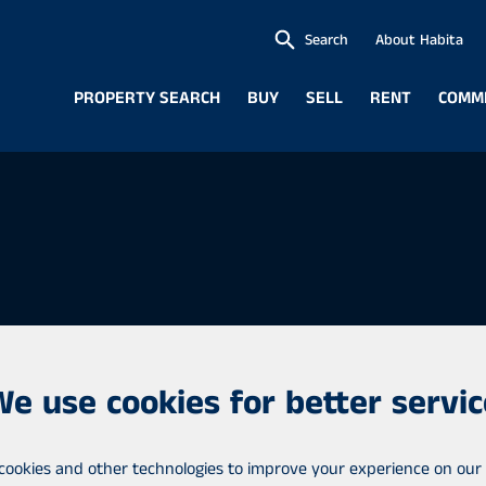
Search
About Habita
PROPERTY SEARCH
BUY
SELL
RENT
COMM
neuvottelija
We use cookies for better servic
ulle luontevaa asettaa
tteleeko sinua
cookies and other technologies to improve your experience on our 