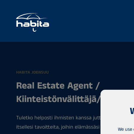
HABITA JOENSUU
Real Estate Agent /
Kiinteistönvälittäjä/myynti
Tuletko helposti ihmisten kanssa juttuun? Onko sin
itsellesi tavoitteita, joihin elämässäsi pyrit? Houku
We use 