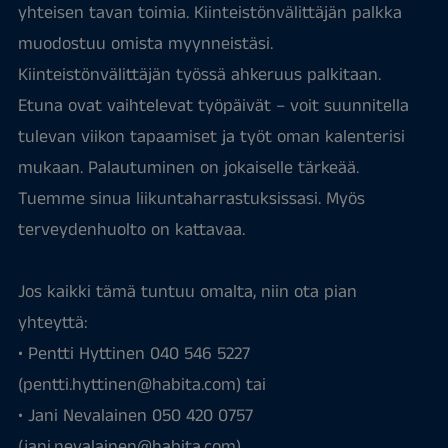
yhteisen tavan toimia. Kiinteistönvälittäjän palkka
muodostuu omista myynneistäsi.
Kiinteistönvälittäjän työssä ahkeruus palkitaan.
Etuna ovat vaihtelevat työpäivät – voit suunnitella
tulevan viikon tapaamiset ja työt oman kalenterisi
mukaan. Palautuminen on jokaiselle tärkeää.
Tuemme sinua liikuntaharrastuksissasi. Myös
terveydenhuolto on kattavaa.
Jos kaikki tämä tuntuu omalta, niin ota pian
yhteyttä:
• Pentti Hyttinen 040 546 5227
(pentti.hyttinen@habita.com) tai
• Jani Nevalainen 050 420 0757
(jani.nevalainen@habita.com).