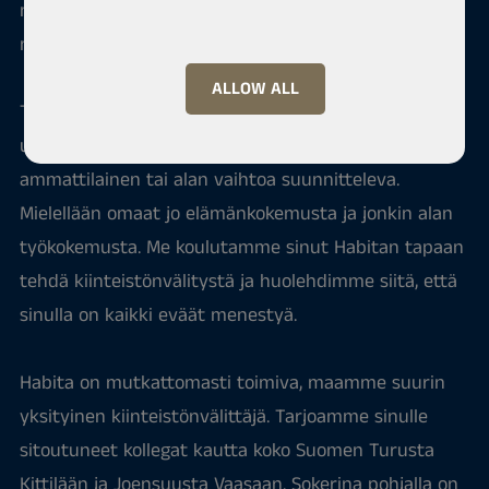
mahdollisuus vaikuttaa omiin ansioihisi? Saatat olla
meidän Joensuun tiimimme uusi jäsen.
ALLOW ALL
Tarvitset vain asennetta, uskallusta ja halua oppia
uutta. Taustaltasi voit olla alan rautainen LKV-
ammattilainen tai alan vaihtoa suunnitteleva.
Mielellään omaat jo elämänkokemusta ja jonkin alan
työkokemusta. Me koulutamme sinut Habitan tapaan
tehdä kiinteistönvälitystä ja huolehdimme siitä, että
sinulla on kaikki eväät menestyä.
Habita on mutkattomasti toimiva, maamme suurin
yksityinen kiinteistönvälittäjä. Tarjoamme sinulle
sitoutuneet kollegat kautta koko Suomen Turusta
Kittilään ja Joensuusta Vaasaan. Sokerina pohjalla on