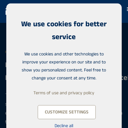
We use cookies for better
service
HABITA JOENSUU
We use cookies and other technologies to
improve your experience on our site and to
Real Estate Agent /
show you personalized content. Feel free to
Kiinteistönvälittäjä/myyntineuvottel
change your consent at any time.
Terms of use and privacy policy
Tuletko helposti ihmisten kanssa juttuun? Onko
sinulle luontevaa asettaa itsellesi tavoitteita, joihin
CUSTOMIZE SETTINGS
elämässäsi pyrit? Houkutteleeko sinua yrittäjämäinen
tapa tehdä töitä – työn tekemisen vapaus ja
Decline all