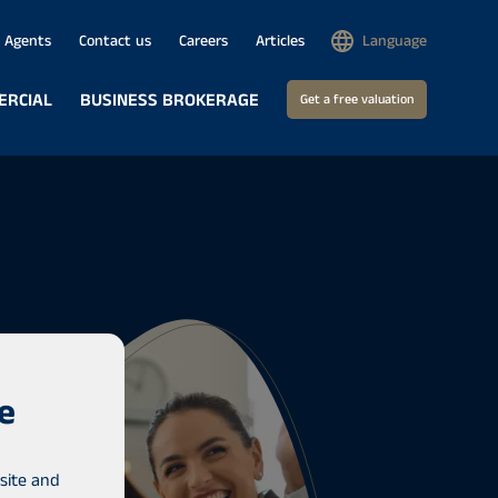
Agents
Contact us
Careers
Articles
Language
ERCIAL
BUSINESS BROKERAGE
Get a free valuation
e
site and