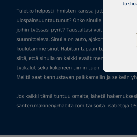
to sho
Tuletko helposti ihmisten kanssa juttuun? Oletko so
ulospäinsuuntautunut? Onko sinulle luontevaa asetta
joihin työssäsi pyrit? Taustaltasi voit olla alan amm
suunnitteleva. Sinulla on auto, ajokortti ja sujuva 
koulutamme sinut Habitan tapaan tehdä kiinteistö
siitä, että sinulla on kaikki eväät menestyä. Tarjo
työkalut sekä kokeneen tiimin tuen.
Meiltä saat kannustavan palkkamallin ja selkeän yh
Jos kaikki tämä tuntuu omalta, lähetä hakemuksesi
santeri.makinen@habita.com tai soita lisätietoja 0