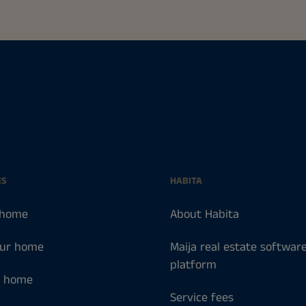
ES
HABITA
 home
About Habita
our home
Maija real estate softwar
platform
a home
Service fees