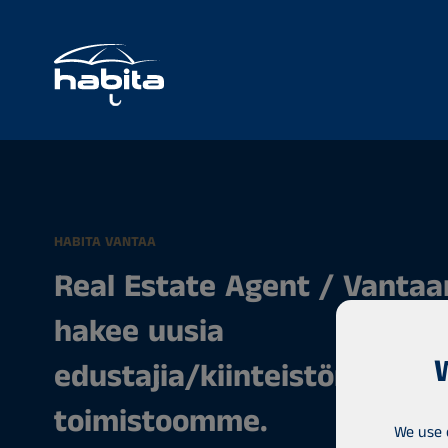
HABITA VANTAA
Real Estate Agent / Vantaa
hakee uusia
edustajia/kiinteistönvälittä
toimistoomme.
We use 