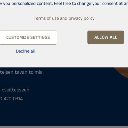
w you personalized content. Feel free to change your consent at an
siaalinen ja
Terms of use and privacy policy
a itsellesi tavoitteita,
attilainen tai alan vaihtoa
suomenkielen taito. Me
ALLOW ALL
CUSTOMIZE SETTINGS
nvälitystä ja huolehdimme
Decline all
amme sinulle alan parhaat
teisen tavan toimia.
 osoitteeseen
50 420 0314