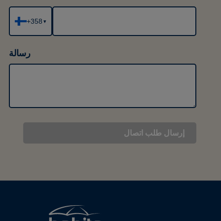
+358
▾
رسالة