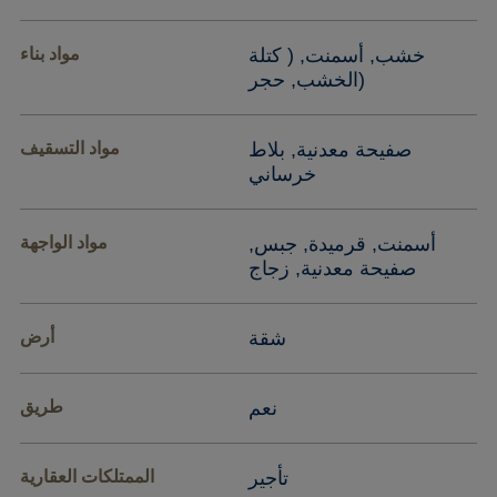
خشب, أسمنت, ( كتلة
مواد بناء
(الخشب, حجر
صفيحة معدنية, بلاط
مواد التسقيف
خرساني
أسمنت, قرميدة, جبس,
مواد الواجهة
صفيحة معدنية, زجاج
شقة
أرض
نعم
طريق
تأجير
الممتلكات العقارية