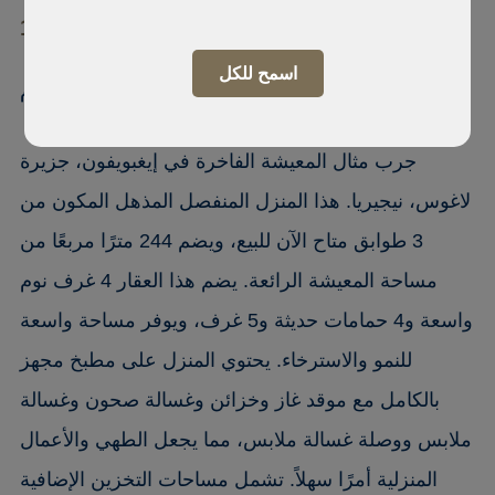
105102 Lekki phase1, Lekki
اسمح للكل
دوبلكس منفصل بالكامل من 4 غرف نوم
جرب مثال المعيشة الفاخرة في إيغبويفون، جزيرة
لاغوس، نيجيريا. هذا المنزل المنفصل المذهل المكون من
3 طوابق متاح الآن للبيع، ويضم 244 مترًا مربعًا من
مساحة المعيشة الرائعة. يضم هذا العقار 4 غرف نوم
واسعة و4 حمامات حديثة و5 غرف، ويوفر مساحة واسعة
للنمو والاسترخاء. يحتوي المنزل على مطبخ مجهز
بالكامل مع موقد غاز وخزائن وغسالة صحون وغسالة
ملابس ووصلة غسالة ملابس، مما يجعل الطهي والأعمال
المنزلية أمرًا سهلاً. تشمل مساحات التخزين الإضافية