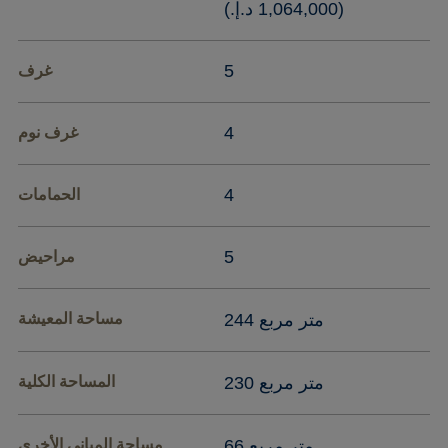
(‏1,064,000 د.إ.‏)
5
غرف
4
غرف نوم
4
الحمامات
5
مراحيض
244 متر مربع
مساحة المعيشة
230 متر مربع
المساحة الكلية
66 متر مربع
مساحة المباني الأخرى