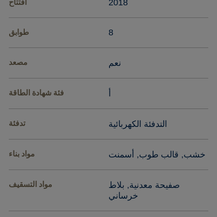
2018
افتتاح
8
طوابق
نعم
مصعد
أ
فئة شهادة الطاقة
التدفئة الكهربائية
تدفئة
خشب, قالب طوب, أسمنت
مواد بناء
صفيحة معدنية, بلاط
مواد التسقيف
خرساني