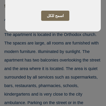
9402 Vlorë, Vlora
اسمح للكل
Apartament 4+1+2
The apartment is located in the Orthodox church.
The spaces are large, all rooms are furnished with
modern furniture. Illuminated by sunlight. The
apartment has two balconies overlooking the street
and the area where it is located. The area is quiet
surrounded by all services such as supermarkets,
bars, restaurants, pharmacies, schools,
kindergartens and is very close to the city
ambulance. Parking on the street or in the