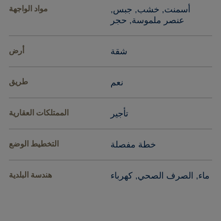
أسمنت, خشب, جبس,
مواد الواجهة
عنصر ملموسة, حجر
شقة
أرض
نعم
طريق
تأجير
الممتلكات العقارية
خطة مفصلة
التخطيط الوضع
ماء, الصرف الصحي, كهرباء
هندسة البلدية